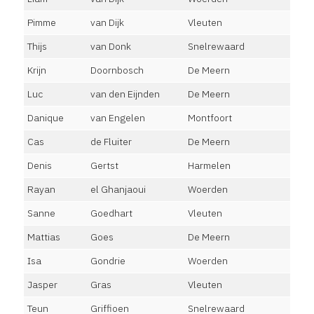
Pimme
van Dijk
Vleuten
Thijs
van Donk
Snelrewaard
Krijn
Doornbosch
De Meern
Luc
van den Eijnden
De Meern
Danique
van Engelen
Montfoort
Cas
de Fluiter
De Meern
Denis
Gertst
Harmelen
Rayan
el Ghanjaoui
Woerden
Sanne
Goedhart
Vleuten
Mattias
Goes
De Meern
Isa
Gondrie
Woerden
Jasper
Gras
Vleuten
Teun
Griffioen
Snelrewaard