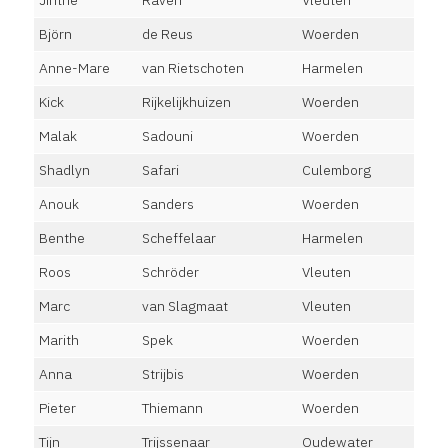
Jinthe
Raven
Vleuten
Björn
de Reus
Woerden
Anne-Mare
van Rietschoten
Harmelen
Kick
Rijkelijkhuizen
Woerden
Malak
Sadouni
Woerden
Shadlyn
Safari
Culemborg
Anouk
Sanders
Woerden
Benthe
Scheffelaar
Harmelen
Roos
Schröder
Vleuten
Marc
van Slagmaat
Vleuten
Marith
Spek
Woerden
Anna
Strijbis
Woerden
Pieter
Thiemann
Woerden
Tijn
Trijssenaar
Oudewater