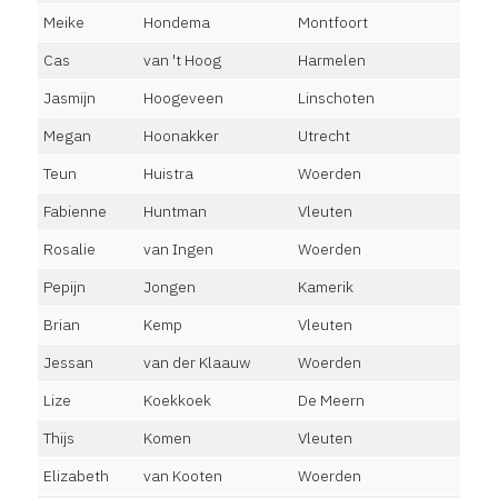
Meike
Hondema
Montfoort
Cas
van 't Hoog
Harmelen
Jasmijn
Hoogeveen
Linschoten
Megan
Hoonakker
Utrecht
Teun
Huistra
Woerden
Fabienne
Huntman
Vleuten
Rosalie
van Ingen
Woerden
Pepijn
Jongen
Kamerik
Brian
Kemp
Vleuten
Jessan
van der Klaauw
Woerden
Lize
Koekkoek
De Meern
Thijs
Komen
Vleuten
Elizabeth
van Kooten
Woerden