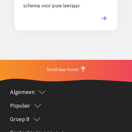
schema voor jouw leerjaar.
Scroll naar boven
Algemeen
Over het Minkema
Populair
Opleidingenaanbod
Nieuws
Groep 8
Locaties
Vakanties
Online tour
Documenten