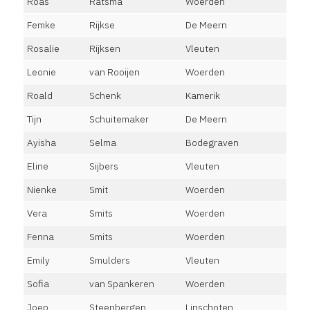
Roas
Ratsma
Woerden
Femke
Rijkse
De Meern
Rosalie
Rijksen
Vleuten
Leonie
van Rooijen
Woerden
Roald
Schenk
Kamerik
Tijn
Schuitemaker
De Meern
Ayisha
Selma
Bodegraven
Eline
Sijbers
Vleuten
Nienke
Smit
Woerden
Vera
Smits
Woerden
Fenna
Smits
Woerden
Emily
Smulders
Vleuten
Sofia
van Spankeren
Woerden
Joep
Steenbergen
Linschoten