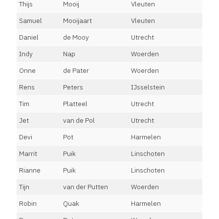
Thijs
Mooij
Vleuten
Samuel
Mooijaart
Vleuten
Daniel
de Mooy
Utrecht
Indy
Nap
Woerden
Onne
de Pater
Woerden
Rens
Peters
IJsselstein
Tim
Platteel
Utrecht
Jet
van de Pol
Utrecht
Devi
Pot
Harmelen
Marrit
Puik
Linschoten
Rianne
Puik
Linschoten
Tijn
van der Putten
Woerden
Robin
Quak
Harmelen