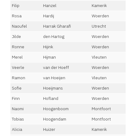
Filip
Hanzel
Kamerik
Rosa
Hardij
Woerden
Naoufel
Harrak Gharafi
Utrecht
Jilde
den Hartog
Woerden
Ronne
Hijink
Woerden
Merel
Hijman
Vleuten
Veerle
van der Hoeff
Woerden
Ramon
van Hoeijen
Vleuten
Sofie
Hoeijmans
Woerden
Finn
Hofland
Woerden
Naomi
Hoogenboom
Montfoort
Tobias
Hoogendam
Montfoort
Alicia
Huizer
Kamerik