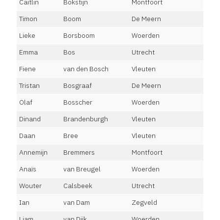
Caitlin
Bokstijn
Montfoort
Timon
Boom
De Meern
Lieke
Borsboom
Woerden
Emma
Bos
Utrecht
Fiene
van den Bosch
Vleuten
Tristan
Bosgraaf
De Meern
Olaf
Bosscher
Woerden
Dinand
Brandenburgh
Vleuten
Daan
Bree
Vleuten
Annemijn
Bremmers
Montfoort
Anaïs
van Breugel
Woerden
Wouter
Calsbeek
Utrecht
Ian
van Dam
Zegveld
Liam
van Dijk
Woerden