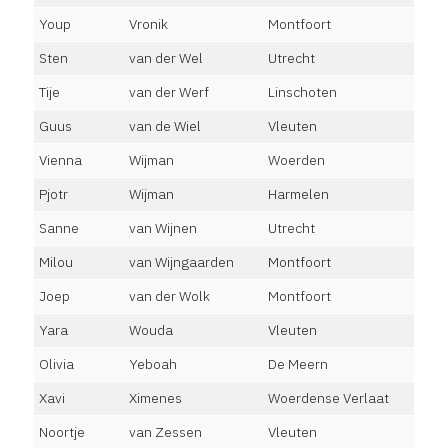
Youp
Vronik
Montfoort
Sten
van der Wel
Utrecht
Tije
van der Werf
Linschoten
Guus
van de Wiel
Vleuten
Vienna
Wijman
Woerden
Pjotr
Wijman
Harmelen
Sanne
van Wijnen
Utrecht
Milou
van Wijngaarden
Montfoort
Joep
van der Wolk
Montfoort
Yara
Wouda
Vleuten
Olivia
Yeboah
De Meern
Xavi
Ximenes
Woerdense Verlaat
Noortje
van Zessen
Vleuten