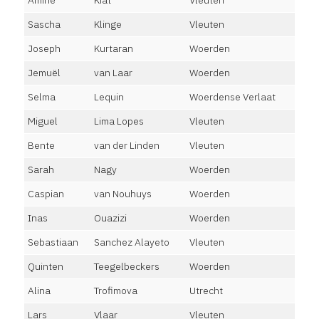
Amine
Kiat
Vleuten
Sascha
Klinge
Vleuten
Joseph
Kurtaran
Woerden
Jemuël
van Laar
Woerden
Selma
Lequin
Woerdense Verlaat
Miguel
Lima Lopes
Vleuten
Bente
van der Linden
Vleuten
Sarah
Nagy
Woerden
Caspian
van Nouhuys
Woerden
Inas
Ouazizi
Woerden
Sebastiaan
Sanchez Alayeto
Vleuten
Quinten
Teegelbeckers
Woerden
Alina
Trofimova
Utrecht
Lars
Vlaar
Vleuten