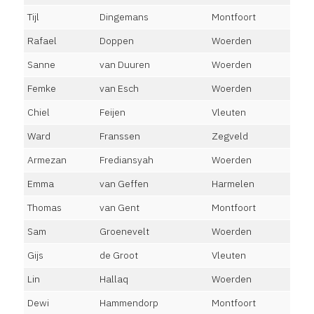
Tijl
Dingemans
Montfoort
Rafael
Doppen
Woerden
Sanne
van Duuren
Woerden
Femke
van Esch
Woerden
Chiel
Feijen
Vleuten
Ward
Franssen
Zegveld
Armezan
Frediansyah
Woerden
Emma
van Geffen
Harmelen
Thomas
van Gent
Montfoort
Sam
Groenevelt
Woerden
Gijs
de Groot
Vleuten
Lin
Hallaq
Woerden
Dewi
Hammendorp
Montfoort