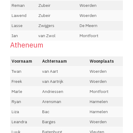
Reman
Zubeir
Woerden
Lawend
Zubeir
Woerden
Lasse
Zwijgers
De Meern
Ian
van Zwol
Montfoort
Atheneum
Voornaam
Achternaam
Woonplaats
Twan
van Aart
Woerden
Freek
van Aartrijk
Woerden
Marle
Andriessen
Montfoort
Ryan
Arensman
Harmelen
Liza
Bac
Harmelen
Leandra
Barges
Woerden
Luuk
Batenburg
Vleuten