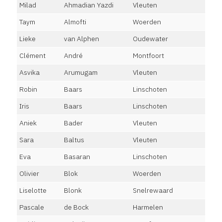
Milad
Ahmadian Yazdi
Vleuten
Taym
Almofti
Woerden
Lieke
van Alphen
Oudewater
Clément
André
Montfoort
Asvika
Arumugam
Vleuten
Robin
Baars
Linschoten
Iris
Baars
Linschoten
Aniek
Bader
Vleuten
Sara
Baltus
Vleuten
Eva
Basaran
Linschoten
Olivier
Blok
Woerden
Liselotte
Blonk
Snelrewaard
Pascale
de Bock
Harmelen