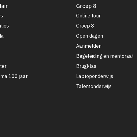
air
Groep 8
ws
Online tour
ties
Groep 8
da
Open dagen
Aanmelden
Begeleiding en mentoraat
ter
Brugklas
ma 100 jaar
Laptoponderwijs
Talentonderwijs