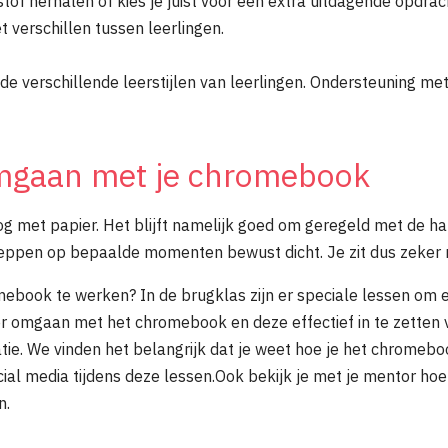
sstof herhalen of kies je juist voor een extra uitdagende opdr
 verschillen tussen leerlingen.
e verschillende leerstijlen van leerlingen. Ondersteuning met
mgaan met je chromebook
met papier. Het blijft namelijk goed om geregeld met de han
leppen op bepaalde momenten bewust dicht. Je zit dus zeker n
ebook te werken? In de brugklas zijn er speciale lessen om e
r omgaan met het chromebook en deze effectief in te zetten v
ie. We vinden het belangrijk dat je weet hoe je het chromeboo
cial media tijdens deze lessen.Ook bekijk je met je mentor h
en.