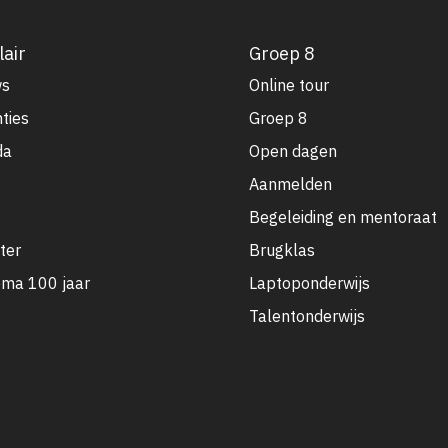
air
Groep 8
ws
Online tour
ties
Groep 8
da
Open dagen
Aanmelden
Begeleiding en mentoraat
ter
Brugklas
ma 100 jaar
Laptoponderwijs
Talentonderwijs