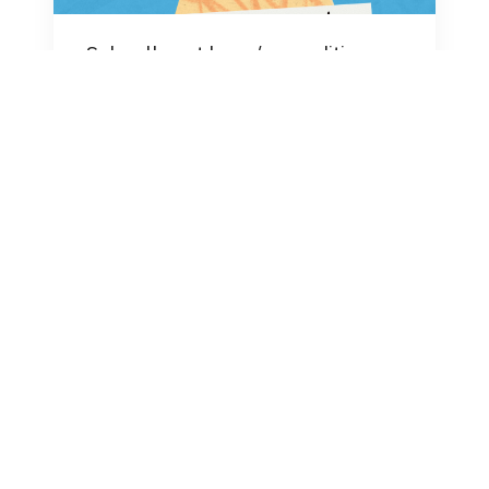
Schoolkrant havo/vwo editie
april is uit!
16 april 2026
Lees de nieuwste editie van de
schoolkrant havo/vwo!